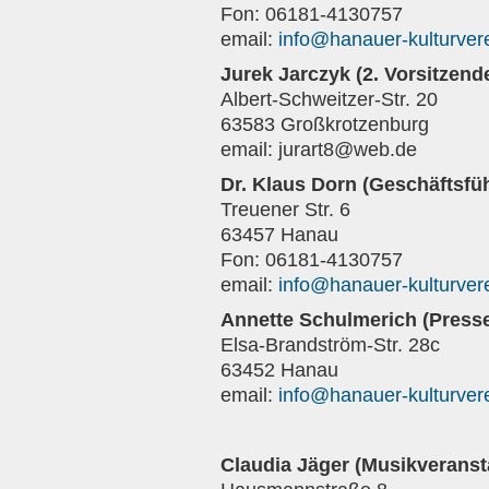
Fon: 06181-4130757
email:
info@hanauer-kulturver
Jurek Jarczyk (2. Vorsitzend
Albert-Schweitzer-Str. 20
63583 Großkrotzenburg
email:
jurart8@web.de
Dr. Klaus Dorn (Geschäftsfüh
Treuener Str. 6
63457 Hanau
Fon: 06181-4130757
email:
info@hanauer-kulturver
Annette Schulmerich (Press
Elsa-Brandström-Str. 28c
63452 Hanau
email:
info@hanauer-kulturver
Claudia Jäger (Musikveranst