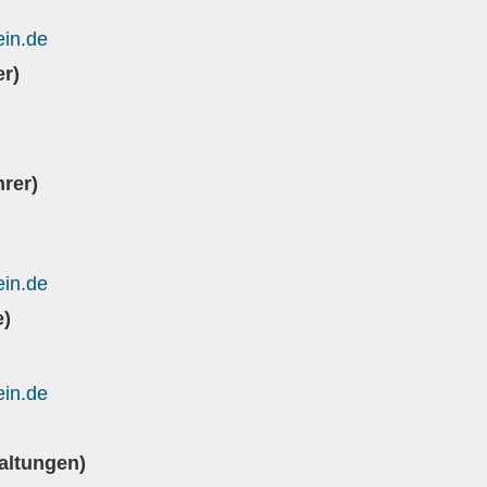
ein.de
er)
rer)
ein.de
e)
ein.de
altungen)