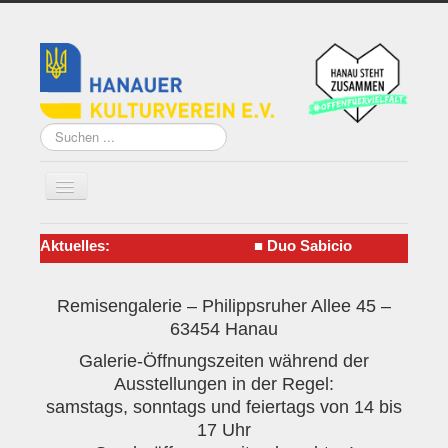
Suchen
...
Aktuelles:
■
Duo Sabicio
Home
Über uns
Remisengalerie – Philippsruher Allee 45 –
63454 Hanau
Vorstand
Galerie-Öffnungszeiten während der
Künstler*innen der
Ausstellungen in der Regel:
Remise
samstags, sonntags und feiertags von 14 bis
17 Uhr
Grundsatzprogramm