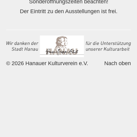
Sonderöffnungszeiten beachten!
Historie
Der Eintritt zu den Ausstellungen ist frei.
Impressum
Mitglieder-Info
Sonderpreis Kultur
Veranstaltungen
© 2026 Hanauer Kulturverein e.V.
Nach oben
Aktuell
Regelmäßig
Jahresüberblick
Archiv
Remisengalerie
Räumlichkeiten